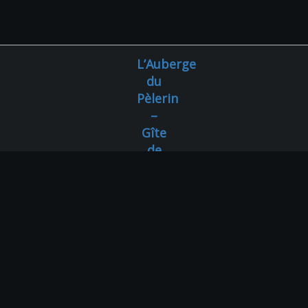
L’Auberge
du
Pèlerin
–
Gîte
de
charme
en
pierre
avec
vue
sur
les
montagnes