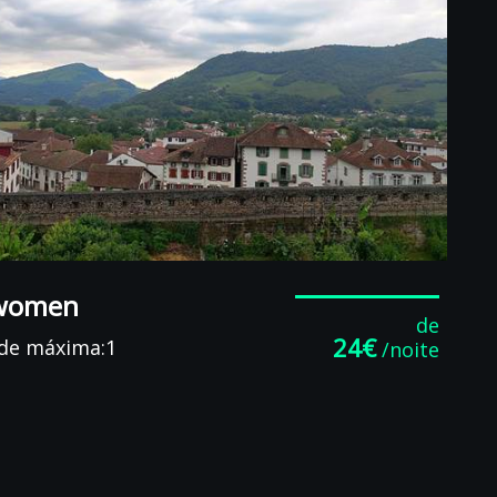
 women
de
24€
de máxima:1
/noite