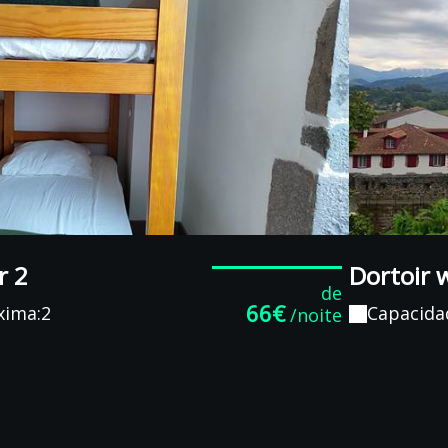
r 2
Dortoir
de
66€
xima:2
Capacida
/noite