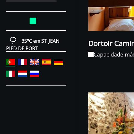
35°C
em ST JEAN
Dortoir Camin
PIED DE PORT
Capacidade má