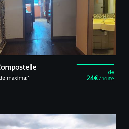
Compostelle
de
24€
de máxima:1
/noite