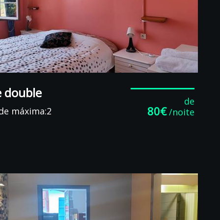
 double
de
80€
de máxima:2
/noite