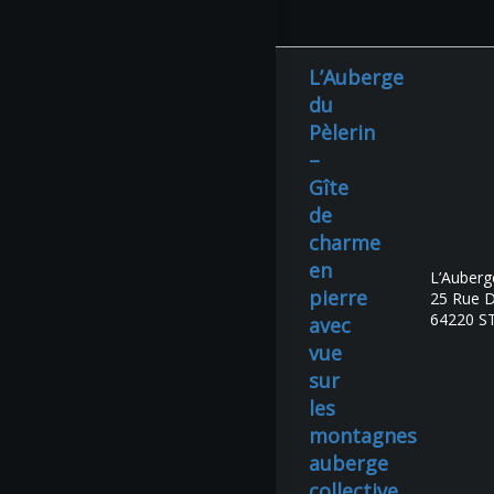
L’Auberge
du
Pèlerin
–
Gîte
de
charme
en
L’Auberg
pierre
25 Rue D
64220 S
avec
vue
sur
les
montagnes
auberge
collective