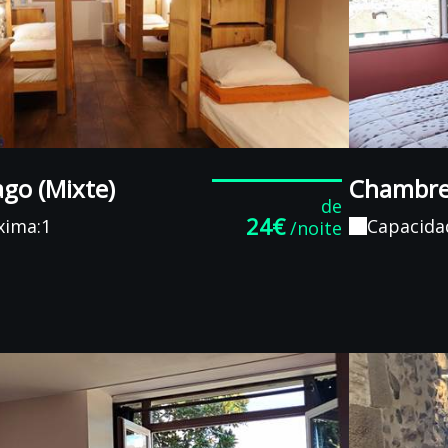
ago (Mixte)
Chambre
de
24€
xima:1
Capacida
/noite