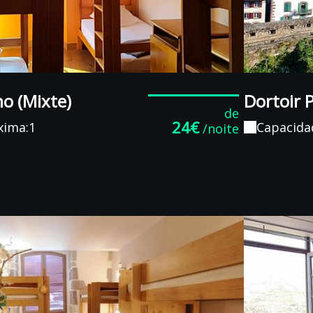
o (Mixte)
Dortoir 
de
24€
xima:1
Capacida
/noite