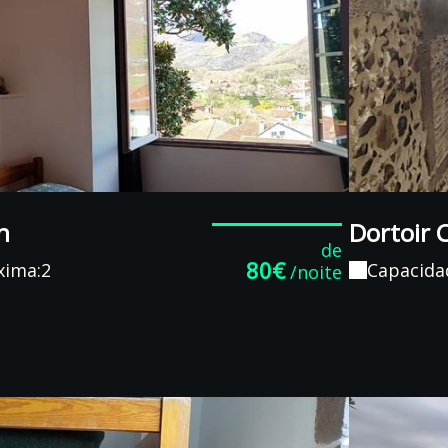
n
Dortoir 
de
80€
xima:2
Capacida
/noite