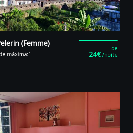
Pelerin (Femme)
de
24€
de máxima:1
/noite