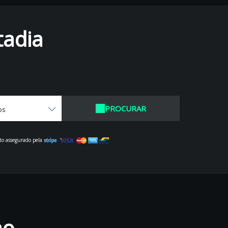
tadia
PROCURAR
os
o assegurado pela
ao