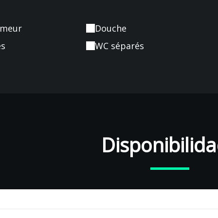
umeur
Douche
es
WC séparés
Disponibilid