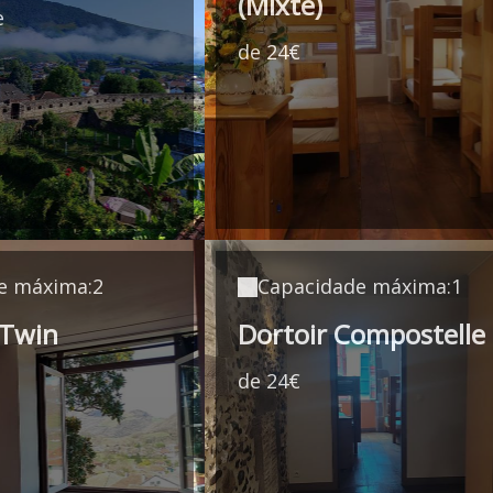
(Mixte)
e
de 24€
e máxima:2
Capacidade máxima:1
Twin
Dortoir Compostelle
de 24€