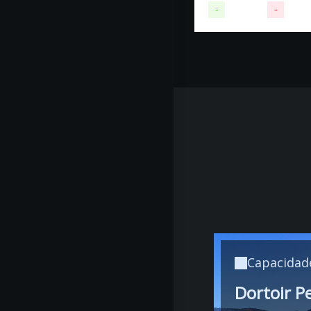
-
Disponível
-
Indisp
Capacidad
Dortoir P