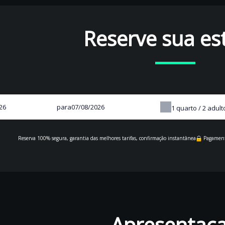
Reserve sua es
para
1
quarto /
2
adult
Reserva 100% segura, garantia das melhores tarifas, confirmação instantânea
Pagament
Apresentac