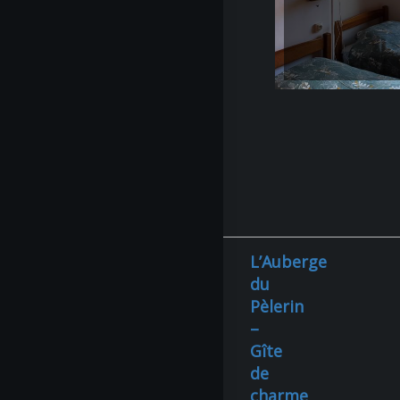
L’Auberge
du
Pèlerin
–
Gîte
de
charme