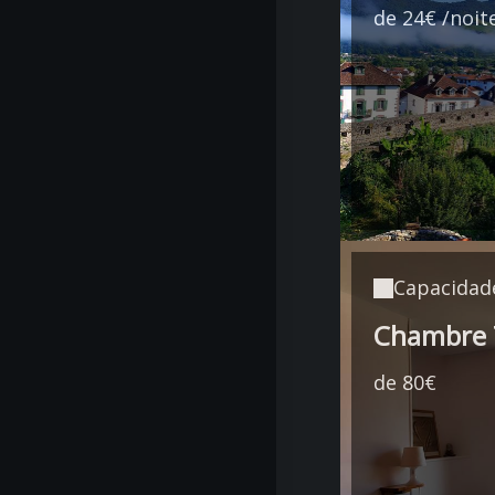
de 24€ /noit
Capacidad
Chambre 
de 80€