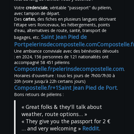
Votre
credenciale
, véritable "passeport" du pèlerin,
avec tampon de départ.
Des
cartes
, des fiches en plusieurs langues décrivant
l'étape vers Roncevaux, les hébergements, points
d'eau, alternatives de route, santé, transport de
Saint Jean Pied de
bagages, etc.
Port
pelerinsdecompostelle.com
Compostelle.f
Une ambiance conviviale avec des bénévoles dévoués
: en 2024, 156 personnes de 121 nationalités ont
accompagné 58 451 pèlerins
Compostelle.fr
pelerinsdecompostelle.com
.
Horaires d'ouverture : tous les jours de 7h00/7h30 à
20h (voire jusqu'à 22h certains jours)
Compostelle.fr+1
Saint Jean Pied de Port
.
Bons retours de pèlerins :
« Great folks & they'll talk about
weather, route options… »
« They give you the passport for 2 €
… and very welcoming »
Reddit
.