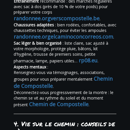
Entraînement
recommandé : des marches régulières
avec sac à dos (près de 10 % de votre poids) pour
préparer votre corps
randonnee.org
verscompostelle.be
.
Chaussures adaptées
: bien rodées, confortables, avec
chaussettes techniques, pour éviter les ampoules
randonnee.org
elcaminoconcorreos.com
.
Sac léger & bien organisé
: liste claire, sac ajusté à
votre morphologie, protège pluie, bâtons, kit
d'hygiène, trousse de premiers soins, petite
rp08.eu
pharmacie, lampe, papiers utiles…
.
Aspects mentaux
:
Renseignez-vous via témoignages, associations,
Chemin
groupes pour vous préparer mentalement
de Compostelle
.
Déconnectez-vous progressivement de la montre : le
chemin se vit au rythme du soleil et du moment
Chemin de Compostelle
présent
.
4. Vie sur le chemin : conseils de