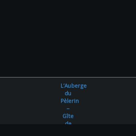
L’Auberge
du
Pèlerin
–
Gîte
de
charme