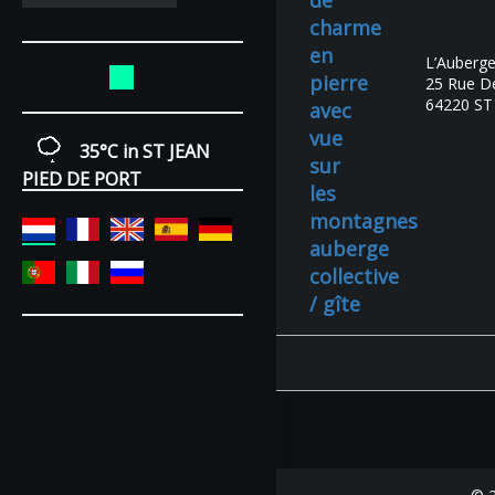
de
charme
en
L’Auberge
pierre
25 Rue De
64220 ST
avec
vue
35°C
in ST JEAN
sur
PIED DE PORT
les
montagnes
auberge
collective
/ gîte