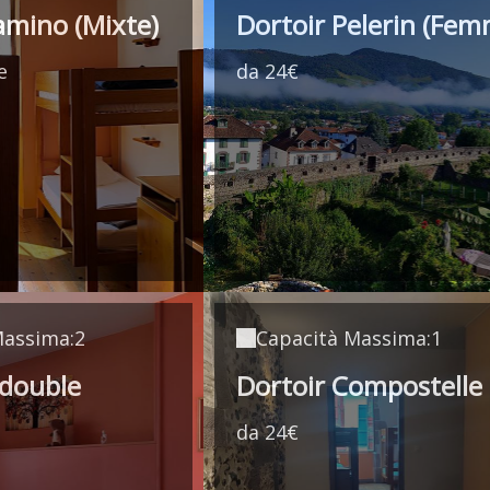
amino (Mixte)
Dortoir Pelerin (Fem
e
da 24€
Massima:2
Capacità Massima:1
double
Dortoir Compostelle
da 24€