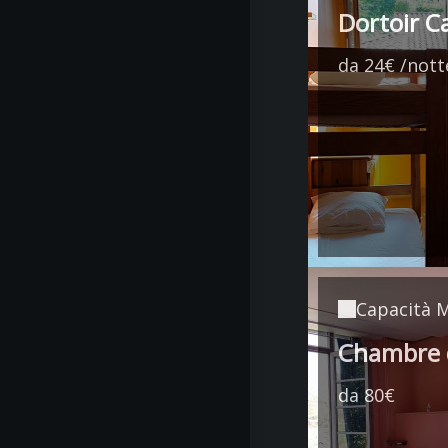
Dortoir C
da 24€ /nott
Capacità 
Chambre 
da 80€