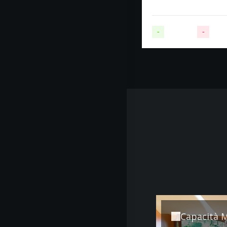
-
Disponibile
-
Non d
Capacità 