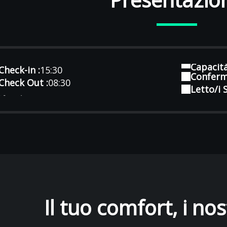
Capacit
Check-in :
15:30
Conferm
 Check Out :
08:30
Letto/i S
Il tuo comfort, i nost