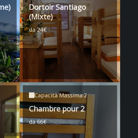
me)
Dortoir Santiago
(Mixte)
da 24€
Capacità Massima:2
Chambre pour 2
da 66€