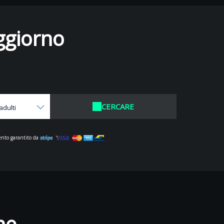
ggiorno
CERCARE
adulti
nto garantito da
ne