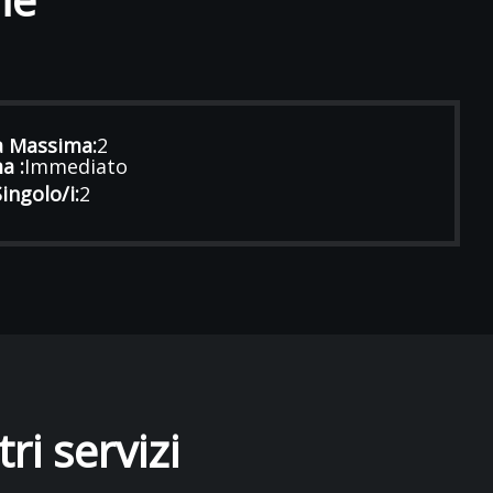
à Massima:
2
a :
Immediato
ingolo/i:
2
ri servizi