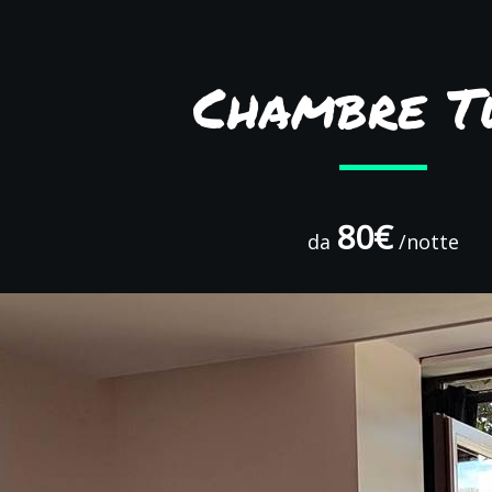
Chambre T
80€
da
/notte