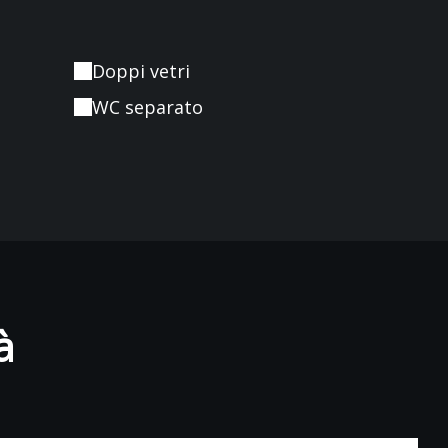
Doppi vetri
WC separato
à