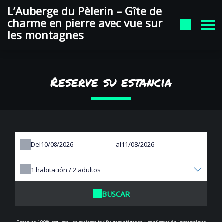
auberge du pelerin Google
L’Auberge du Pèlerin – Gîte de
charme en pierre avec vue sur
les montagnes
Reserve su estancia
Del
al
1
habitación /
2
adultos
BUSCAR