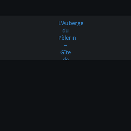
L’Auberge
du
Pèlerin
–
Gîte
de
charme
en
pierre
avec
vue
sur
les
montagnes
L’Auberge du Pèlerin – Gîte de charme en pierre avec vue sur les