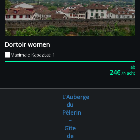
Dortoir women
Maximale Kapazität: 1
ab
24€
/Nacht
L’Auberge
du
Pèlerin
–
Gîte
de