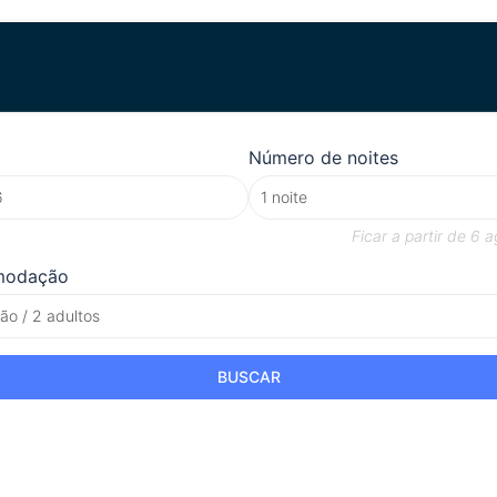
Número de noites
Ficar a partir de
6 a
modação
o / 2 adultos