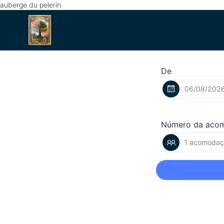
auberge du pelerin
De
Número da aco
1 acomodaçã