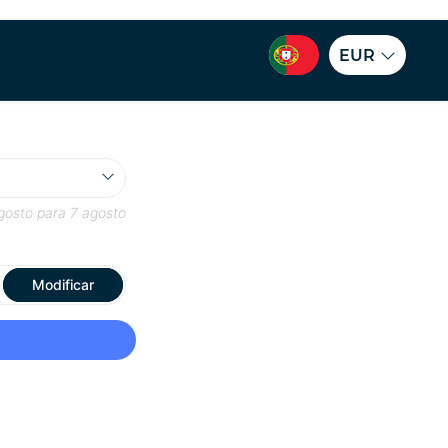
EUR
gosto
para
7 agosto
Modificar