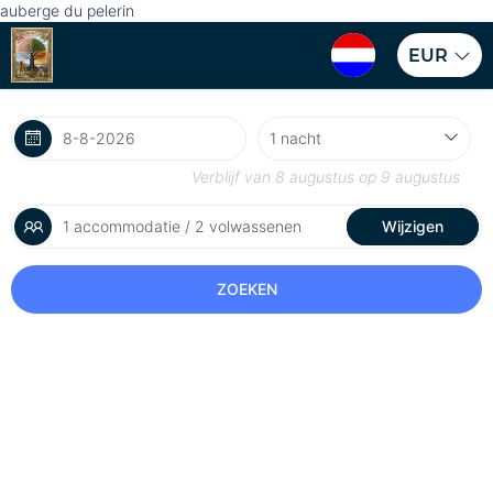
auberge du pelerin
EUR
Verblijf van
8 augustus
op
9 augustus
1 accommodatie / 2 volwassenen
Wijzigen