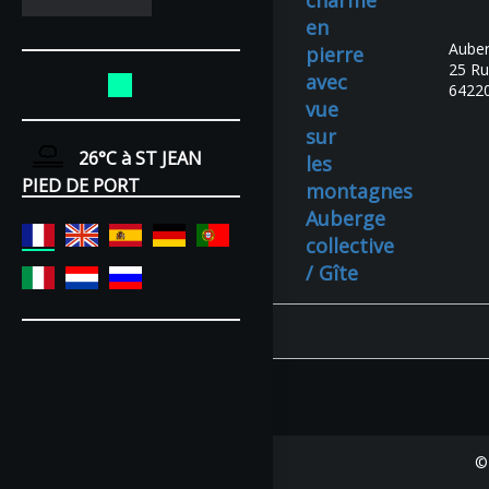
charme
en
Auber
pierre
25 Ru
avec
6422
vue
sur
26°C
à ST JEAN
les
PIED DE PORT
montagnes
Auberge
collective
/ Gîte
©